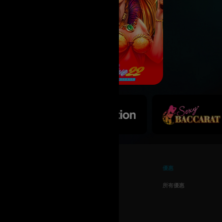
我們的遊戲
優惠
所有遊戲
所有優惠
老虎機
真人娛樂
打魚